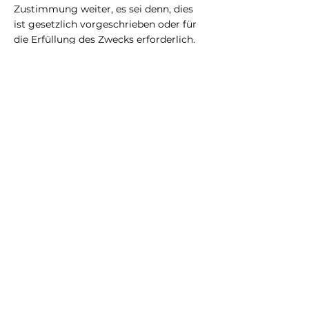
Zustimmung weiter, es sei denn, dies
ist gesetzlich vorgeschrieben oder für
die Erfüllung des Zwecks erforderlich.
Kontakt
Folge uns
LinkedIn
IMPRESSUM
E-Mail:
contact@bouilletenergy.c